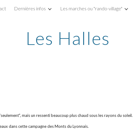
act
Dernières infos
Les marches ou "rando-village"
ip to main content
Skip to navigat
Les Halles
C "seulement", mais un ressenti beaucoup plus chaud sous les rayons du soleil.
teaux dans cette campagne des Monts du Lyonnais.