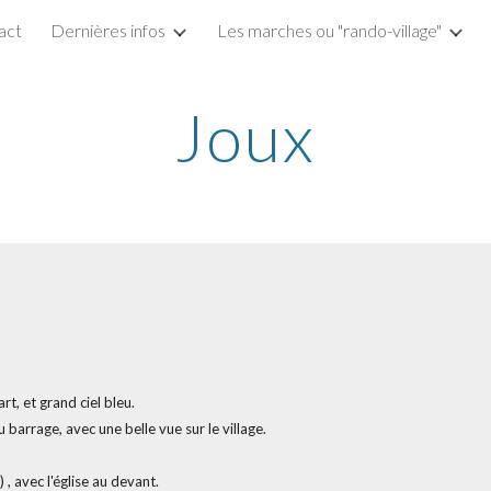
act
Dernières infos
Les marches ou "rando-village"
ip to main content
Skip to navigat
Joux
t, et grand ciel bleu.
 barrage, avec une belle vue sur le village.
 , avec l'église au devant.