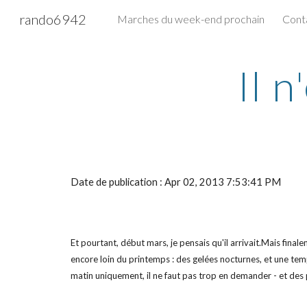
rando6942
Marches du week-end prochain
Cont
Sk
Il n
Date de publication : Apr 02, 2013 7:53:41 PM
Et pourtant, début mars, je pensais qu'il arrivait.Mais finale
encore loin du printemps : des gelées nocturnes, et une te
matin uniquement, il ne faut pas trop en demander - et des 