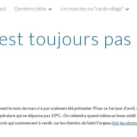
act
Dernières infos
Les marches ou "rando-village"
ip to main content
Skip to navigat
'est toujours pas l
ment le mois de mars n'a pas vraiment été printanier !Pour ce 1er jour d'avril, 
mpérature qui ne dépasse pas 10°C...On retiendra quand même un beau soleil - 
prés qui commencent à verdir, sur les chemins de Saint Forgeux.
Voir les photo