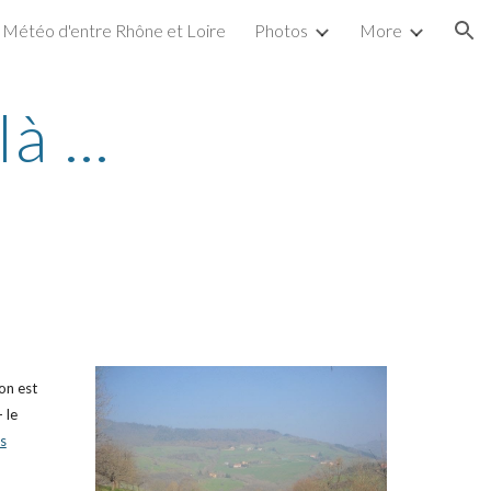
Météo d'entre Rhône et Loire
Photos
More
ion
à ...
on est 
le 
s