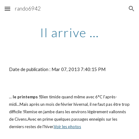
rando6942
Skip to main content
Skip to navigation
Il arrive ...
Date de publication : Mar 07, 2013 7:40:15 PM
...
 le printemps !
Bien timide quand même avec 6°C l'après-
midi...Mais après un mois de février hivernal, il ne faut pas être trop 
difficile !Remise en jambe dans les environs légèrement vallonnés 
de Civens.Avec en prime quelques passages enneigés sur les 
derniers restes de l'hiver.
Voir les photos